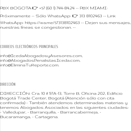
PBX BOGOTA:👉 +57 (60 1) 744-84.24 -- PBX MIAMI:
Próximamente -- Sólo WhatsApp: 👉 313 8102463 -- Link
WhatsApp: https://wa.me/573138102463 -- Dejen sus mensajes,
nuestras líneas se congestionan. --
CORREOS ELECTRÓNICOS PRINCIPALES
info@IcedaAbogadosyAsesores.com,
info@AbogadosPenalistasIceda.com,
info@EliminaTuReporte.com.
DIRECCIÓN
DIRECCIÓN: Cra. 10 # 97A-13, Torre B, Oficina 202, Edificio
Bogotá Trade Center, Bogotá (Atención sólo con cita
confirmada) - También atendemos determinadas materias y
tenemos Abogados Asociados en las siguientes ciudades:
- Valledupar, - Barranquilla, - Barrancabermeja, -
Bucaramanga, - Cartagena.