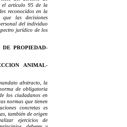
 el artículo 95 de la
ades reconocidos en la
z que las decisiones
ersonal del individuo
pectro jurídico de los
 DE PROPIEDAD
-
ECCION ANIMAL
-
mandato abstracto, la
 norma de obligatoria
 de los ciudadanos en
ras normas que tienen
aciones concretas es
mas, también de origen
lizar ejercicios de
rincipios, deberes y