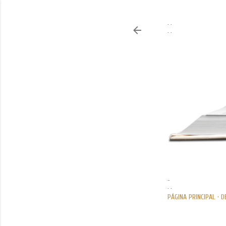
. .
. .
..
. .
PÁGINA PRINCIPAL
D