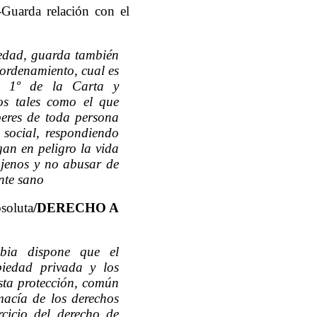
-Guarda relación con el
iedad, guarda también
 ordenamiento, cual es
lo 1º de la Carta y
tos tales como el que
eres de toda persona
 social, respondiendo
an en peligro la vida
ajenos y no abusar de
nte sano
bsoluta
/DERECHO A
bia dispone que el
piedad privada y los
Esta protección, común
macía de los derechos
rcicio del derecho de