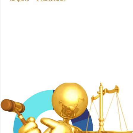
Con tecnología de Blogger
Imágenes del tema de
Mae Burke
ICEDA Bufete de Abogados