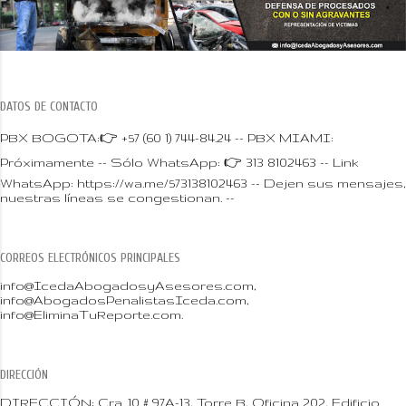
DATOS DE CONTACTO
PBX BOGOTA:👉 +57 (60 1) 744-84.24 -- PBX MIAMI:
Próximamente -- Sólo WhatsApp: 👉 313 8102463 -- Link
WhatsApp: https://wa.me/573138102463 -- Dejen sus mensajes,
nuestras líneas se congestionan. --
CORREOS ELECTRÓNICOS PRINCIPALES
info@IcedaAbogadosyAsesores.com,
info@AbogadosPenalistasIceda.com,
info@EliminaTuReporte.com.
DIRECCIÓN
DIRECCIÓN: Cra. 10 # 97A-13, Torre B, Oficina 202, Edificio