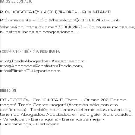
DATOS DE CONTACTO
PBX BOGOTA:👉 +57 (60 1) 744-84.24 -- PBX MIAMI:
Próximamente -- Sólo WhatsApp: 👉 313 8102463 -- Link
WhatsApp: https://wa.me/573138102463 -- Dejen sus mensajes,
nuestras líneas se congestionan. --
CORREOS ELECTRÓNICOS PRINCIPALES
info@IcedaAbogadosyAsesores.com,
info@AbogadosPenalistasIceda.com,
info@EliminaTuReporte.com.
DIRECCIÓN
DIRECCIÓN: Cra. 10 # 97A-13, Torre B, Oficina 202, Edificio
Bogotá Trade Center, Bogotá (Atención sólo con cita
confirmada) - También atendemos determinadas materias y
tenemos Abogados Asociados en las siguientes ciudades:
- Valledupar, - Barranquilla, - Barrancabermeja, -
Bucaramanga, - Cartagena.