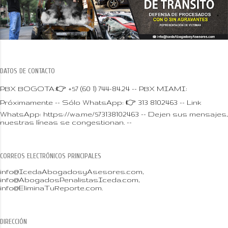
DATOS DE CONTACTO
PBX BOGOTA:👉 +57 (60 1) 744-84.24 -- PBX MIAMI:
Próximamente -- Sólo WhatsApp: 👉 313 8102463 -- Link
WhatsApp: https://wa.me/573138102463 -- Dejen sus mensajes,
nuestras líneas se congestionan. --
CORREOS ELECTRÓNICOS PRINCIPALES
info@IcedaAbogadosyAsesores.com,
info@AbogadosPenalistasIceda.com,
info@EliminaTuReporte.com.
DIRECCIÓN