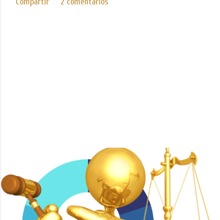
Compartir
2 comentarios
Con tecnología de Blogger
Imágenes del tema de
Mae Burke
ICEDA Bufete de Abogados