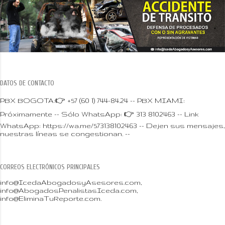
DATOS DE CONTACTO
PBX BOGOTA:👉 +57 (60 1) 744-84.24 -- PBX MIAMI:
Próximamente -- Sólo WhatsApp: 👉 313 8102463 -- Link
WhatsApp: https://wa.me/573138102463 -- Dejen sus mensajes,
nuestras líneas se congestionan. --
CORREOS ELECTRÓNICOS PRINCIPALES
info@IcedaAbogadosyAsesores.com,
info@AbogadosPenalistasIceda.com,
info@EliminaTuReporte.com.