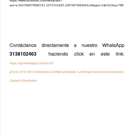
https://www.facebook.com/media/set/?
set=a.543799675690721.1073741825.106782789392414&type=1&l=0c5eac7f9f
Contáctanos directamente a nuestro WhatsApp 
3138102463
  haciendo click en este link: 
https://api.whatsapp.com/send?
phone=573138102463&text=Cordial%20saludo,%20Tengo%20una%20consulta%
20para%20ustedes