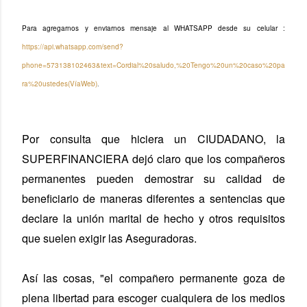
Para agregarnos y enviarnos mensaje al WHATSAPP desde su celular :
https://api.whatsapp.com/send?
phone=573138102463&text=Cordial%20saludo,%20Tengo%20un%20caso%20pa
.
ra%20ustedes(VíaWeb)
Por consulta que hiciera un CIUDADANO, la
SUPERFINANCIERA dejó claro que los compañeros
permanentes pueden demostrar su calidad de
beneficiario de maneras diferentes a sentencias que
declare la unión marital de hecho y otros requisitos
que suelen exigir las Aseguradoras.
Así las cosas, "el compañero permanente goza de
plena libertad para escoger cualquiera de los medios