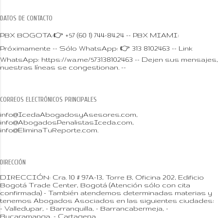
DATOS DE CONTACTO
PBX BOGOTA:👉 +57 (60 1) 744-84.24 -- PBX MIAMI:
Próximamente -- Sólo WhatsApp: 👉 313 8102463 -- Link
WhatsApp: https://wa.me/573138102463 -- Dejen sus mensajes,
nuestras líneas se congestionan. --
CORREOS ELECTRÓNICOS PRINCIPALES
info@IcedaAbogadosyAsesores.com,
info@AbogadosPenalistasIceda.com,
info@EliminaTuReporte.com.
DIRECCIÓN
DIRECCIÓN: Cra. 10 # 97A-13, Torre B, Oficina 202, Edificio
Bogotá Trade Center, Bogotá (Atención sólo con cita
confirmada) - También atendemos determinadas materias y
tenemos Abogados Asociados en las siguientes ciudades:
- Valledupar, - Barranquilla, - Barrancabermeja, -
Bucaramanga, - Cartagena.