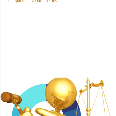
Compartir
2 comentarios
Con tecnología de Blogger
Imágenes del tema de
Mae Burke
ICEDA Bufete de Abogados