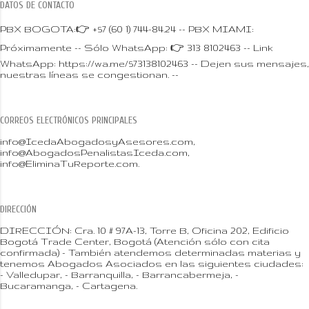
DATOS DE CONTACTO
PBX BOGOTA:👉 +57 (60 1) 744-84.24 -- PBX MIAMI:
Próximamente -- Sólo WhatsApp: 👉 313 8102463 -- Link
WhatsApp: https://wa.me/573138102463 -- Dejen sus mensajes,
nuestras líneas se congestionan. --
CORREOS ELECTRÓNICOS PRINCIPALES
info@IcedaAbogadosyAsesores.com,
info@AbogadosPenalistasIceda.com,
info@EliminaTuReporte.com.
DIRECCIÓN
DIRECCIÓN: Cra. 10 # 97A-13, Torre B, Oficina 202, Edificio
Bogotá Trade Center, Bogotá (Atención sólo con cita
confirmada) - También atendemos determinadas materias y
tenemos Abogados Asociados en las siguientes ciudades:
- Valledupar, - Barranquilla, - Barrancabermeja, -
Bucaramanga, - Cartagena.