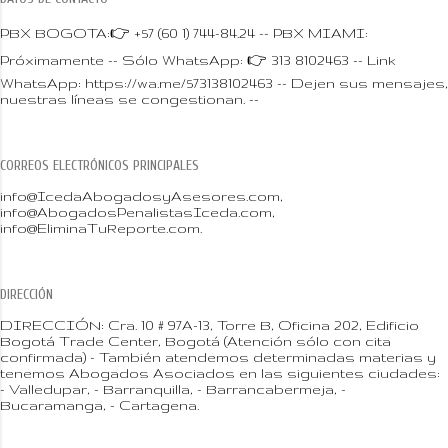
PBX BOGOTA:👉 +57 (60 1) 744-84.24 -- PBX MIAMI:
Próximamente -- Sólo WhatsApp: 👉 313 8102463 -- Link
WhatsApp: https://wa.me/573138102463 -- Dejen sus mensajes,
nuestras líneas se congestionan. --
CORREOS ELECTRÓNICOS PRINCIPALES
info@IcedaAbogadosyAsesores.com,
info@AbogadosPenalistasIceda.com,
info@EliminaTuReporte.com.
DIRECCIÓN
DIRECCIÓN: Cra. 10 # 97A-13, Torre B, Oficina 202, Edificio
Bogotá Trade Center, Bogotá (Atención sólo con cita
confirmada) - También atendemos determinadas materias y
tenemos Abogados Asociados en las siguientes ciudades:
- Valledupar, - Barranquilla, - Barrancabermeja, -
Bucaramanga, - Cartagena.