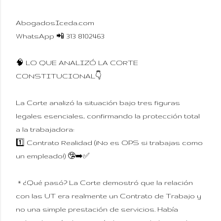
AbogadosIceda.com
WhatsApp 📲 313 8102463
🧠 LO QUE ANALIZÓ LA CORTE
CONSTITUCIONAL👇
La Corte analizó la situación bajo tres figuras
legales esenciales, confirmando la protección total
a la trabajadora:
1️⃣ Contrato Realidad (¡No es OPS si trabajas como
un empleado!) 🤥➡️✅
* ¿Qué pasó? La Corte demostró que la relación
con las UT era realmente un Contrato de Trabajo y
no una simple prestación de servicios. Había