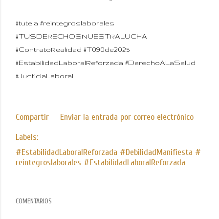
#tutela #reintegroslaborales
#TUSDERECHOSNUESTRALUCHA
#ContratoRealidad #T090de2025
#EstabilidadLaboralReforzada #DerechoALaSalud
#JusticiaLaboral
Compartir
Enviar la entrada por correo electrónico
Labels:
#EstabilidadLaboralReforzada #DebilidadManifiesta #
reintegroslaborales #EstabilidadLaboralReforzada
COMENTARIOS