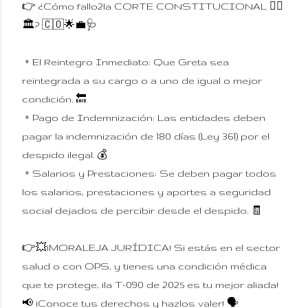
👉 ¿Cómo fallo2la CORTE CONSTITUCIONAL 🧑‍⚖️
🏛️? 🇨🇴🌟💼🩺
* El Reintegro Inmediato: Que Greta sea
reintegrada a su cargo o a uno de igual o mejor
condición. 🔙
* Pago de Indemnización: Las entidades deben
pagar la indemnización de 180 días (Ley 361) por el
despido ilegal. 💰
* Salarios y Prestaciones: Se deben pagar todos
los salarios, prestaciones y aportes a seguridad
social dejados de percibir desde el despido. 🧾
👉💥¡MORALEJA JURÍDICA! Si estás en el sector
salud o con OPS, y tienes una condición médica
que te protege, ¡la T-090 de 2025 es tu mejor aliada!
📢 ¡Conoce tus derechos y hazlos valer! 🗣️