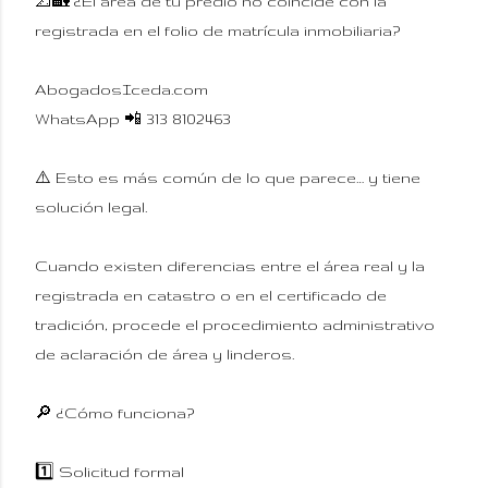
📐🏡 ¿El área de tu predio no coincide con la
registrada en el folio de matrícula inmobiliaria?
AbogadosIceda.com
WhatsApp 📲 313 8102463
⚠️ Esto es más común de lo que parece… y tiene
solución legal.
Cuando existen diferencias entre el área real y la
registrada en catastro o en el certificado de
tradición, procede el procedimiento administrativo
de aclaración de área y linderos.
🔎 ¿Cómo funciona?
1️⃣ Solicitud formal