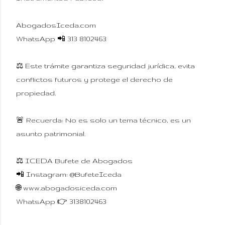
AbogadosIceda.com
WhatsApp 📲 313 8102463
⚖️ Este trámite garantiza seguridad jurídica, evita
conflictos futuros y protege el derecho de
propiedad.
🚨 Recuerda: No es solo un tema técnico, es un
asunto patrimonial.
⚖️ ICEDA Bufete de Abogados
📲 Instagram: @BufeteIceda
🌐 www.abogadosiceda.com⁠
WhatsApp 👉 3138102463