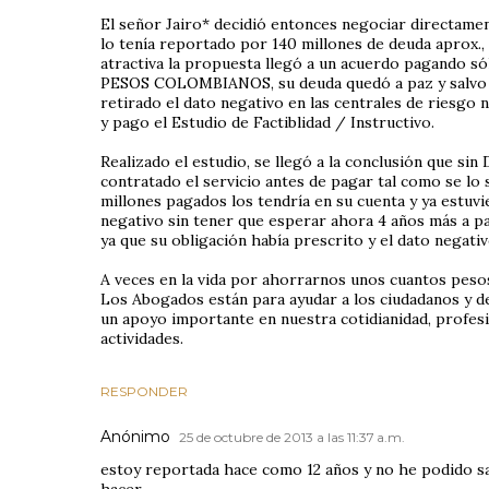
El señor Jairo* decidió entonces negociar directame
lo tenía reportado por 140 millones de deuda aprox.
atractiva la propuesta llegó a un acuerdo pagando
PESOS COLOMBIANOS, su deuda quedó a paz y salvo p
retirado el dato negativo en las centrales de riesgo
y pago el Estudio de Factiblidad / Instructivo.
Realizado el estudio, se llegó a la conclusión que sin
contratado el servicio antes de pagar tal como se lo
millones pagados los tendría en su cuenta y ya estuvi
negativo sin tener que esperar ahora 4 años más a par
ya que su obligación había prescrito y el dato negati
A veces en la vida por ahorrarnos unos cuantos pes
Los Abogados están para ayudar a los ciudadanos y
un apoyo importante en nuestra cotidianidad, profesi
actividades.
RESPONDER
Anónimo
25 de octubre de 2013 a las 11:37 a.m.
estoy reportada hace como 12 años y no he podido sa