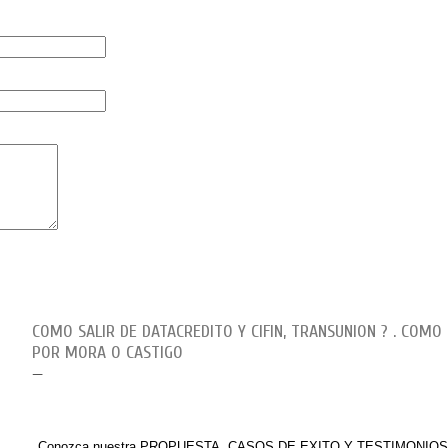
COMO SALIR DE DATACREDITO Y CIFIN, TRANSUNION ? . COMO
POR MORA O CASTIGO
Estoy reportado en Datacrédito y Cifin Transunión, qué puedo hacer ?
CÓMO ELIMINAR REPORTE NEGATIVO EN CENTRALES.
REPORTES NEGATIVOS EN DATAC
Conozca nuestra PROPUESTA, CASOS DE EXITO Y TESTIMONIOS sobr