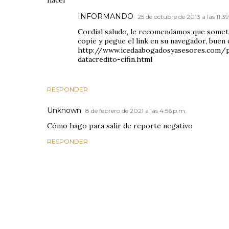
hacer
INFORMANDO
25 de octubre de 2013 a las 11:3
Cordial saludo, le recomendamos que someta
copie y pegue el link en su navegador, buen d
http://www.icedaabogadosyasesores.com/
datacredito-cifin.html
RESPONDER
Unknown
8 de febrero de 2021 a las 4:56 p.m.
Cómo hago para salir de reporte negativo
RESPONDER