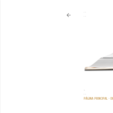
. .
. .
..
. .
PÁGINA PRINCIPAL
D