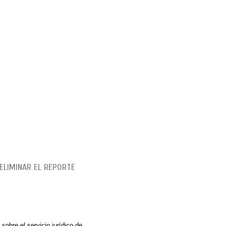
 ELIMINAR EL REPORTE
RÉDITO Y CIFIN.
e el servicio jurídico de