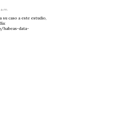
9 a.m.
 su caso a este estudio,
ía:
p/habeas-data-