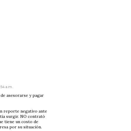
:54 a.m.
 de asesorarse y pagar
un reporte negativo ante
ía surgir. NO contrató
que tiene un costo de
esa por su situación.