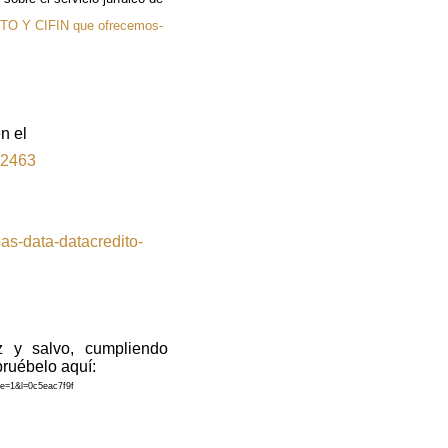
Y CIFIN que ofrecemos-
n el
02463
s-data-datacredito-
 y salvo, cumpliendo
ruébelo aquí:
e=1&l=0c5eac7f9f