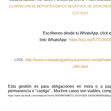
ELIMINACIÓN DE REPORTES/DATOS NEGATIVOS DE DATACRÉDITO 
CLIC AQUI
Escríbenos desde tu WhatsApp, click e
link:
WhatsApp:
https://wa.me/5731381
LINK:
http://www.icedaabogadosyasesores.com/p/habea
cifin.html
Esta gestión es para obligaciones en mora o a paz
permanencia o "castigo" . Muchos casos son viables, comp
https://www.facebook.com/media/set/?set=a.543799675690721.1073741825.106782789392414&typ