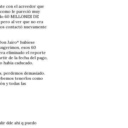
nte con el acreedor que
, como le pareció muy
 sólo 60 MILLONES DE
ero al ver que no era
 nos contactó nuevamente
 Don Jairo* hubiese
 sugerimos, esos 60
era eliminado el reporte
tir de la fecha del pago,
vo había caducado.
os, perdemos demasiado.
 debemos tenerlos como
ón y todas las
lir dde ahi q puedo