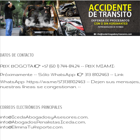
DATOS DE CONTACTO
PBX BOGOTA:👉 +57 (60 1) 744-84.24 -- PBX MIAMI:
Próximamente -- Sólo WhatsApp: 👉 313 8102463 -- Link
WhatsApp: https://wa.me/573138102463 -- Dejen sus mensajes,
nuestras líneas se congestionan. --
CORREOS ELECTRÓNICOS PRINCIPALES
info@IcedaAbogadosyAsesores.com,
info@AbogadosPenalistasIceda.com,
info@EliminaTuReporte.com.