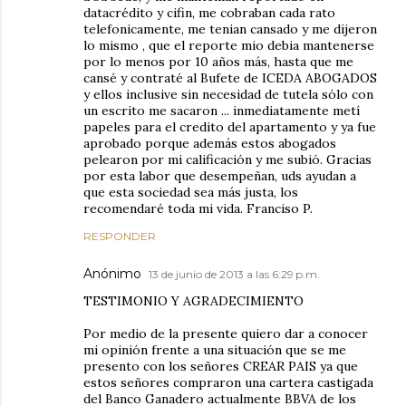
datacrédito y cifin, me cobraban cada rato
telefonicamente, me tenian cansado y me dijeron
lo mismo , que el reporte mio debia mantenerse
por lo menos por 10 años más, hasta que me
cansé y contraté al Bufete de ICEDA ABOGADOS
y ellos inclusive sin necesidad de tutela sólo con
un escrito me sacaron ... inmediatamente metí
papeles para el credito del apartamento y ya fue
aprobado porque además estos abogados
pelearon por mi calificación y me subió. Gracias
por esta labor que desempeñan, uds ayudan a
que esta sociedad sea más justa, los
recomendaré toda mi vida. Franciso P.
RESPONDER
Anónimo
13 de junio de 2013 a las 6:29 p.m.
TESTIMONIO Y AGRADECIMIENTO
Por medio de la presente quiero dar a conocer
mi opinión frente a una situación que se me
presento con los señores CREAR PAIS ya que
estos señores compraron una cartera castigada
del Banco Ganadero actualmente BBVA de los