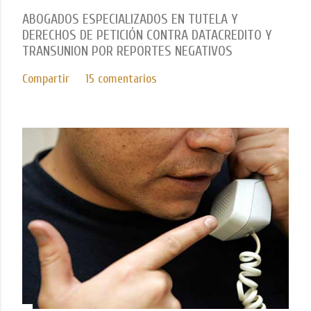
t
ABOGADOS ESPECIALIZADOS EN TUTELA Y
a
DERECHOS DE PETICIÓN CONTRA DATACREDITO Y
r
i
TRANSUNION POR REPORTES NEGATIVOS
o
Compartir
15 comentarios