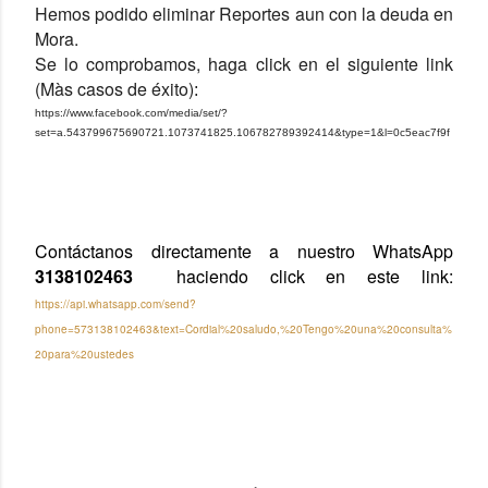
Hemos podido eliminar Reportes aun con la deuda en 
Mora. 
Se lo comprobamos, haga click en el siguiente link 
(Màs casos de éxito)
:
https://www.facebook.com/media/set/?
set=a.543799675690721.1073741825.106782789392414&type=1&l=0c5eac7f9f
Contáctanos directamente a nuestro WhatsApp 
3138102463
  haciendo click en este link: 
https://api.whatsapp.com/send?
phone=573138102463&text=Cordial%20saludo,%20Tengo%20una%20consulta%
20para%20ustedes