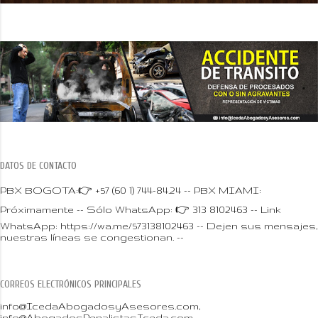
DATOS DE CONTACTO
PBX BOGOTA:👉 +57 (60 1) 744-84.24 -- PBX MIAMI:
Próximamente -- Sólo WhatsApp: 👉 313 8102463 -- Link
WhatsApp: https://wa.me/573138102463 -- Dejen sus mensajes,
nuestras líneas se congestionan. --
CORREOS ELECTRÓNICOS PRINCIPALES
info@IcedaAbogadosyAsesores.com,
info@AbogadosPenalistasIceda.com,