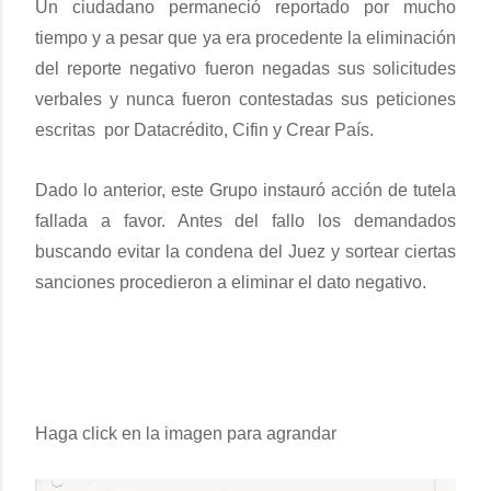
Un ciudadano permaneció r
eportado por
mucho
tiempo
y a pesar que ya era procedente la
eliminación
del reporte negativo
fue
ron negadas sus solicitudes
verbales
y nunca fueron contestadas sus peticiones
escritas por D
atacrédito
, Cif
in y
Crear País.
Dado lo anterior, este Grupo instauró acción de tutela
fallada a
favor. Antes del fallo los demandados
b
uscando evitar la condena del Juez y sortear
cierta
s
sanciones proced
ieron a eliminar
el dato negativo
.
Haga click en la imagen para agran
dar