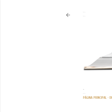
. .
. .
..
. .
PÁGINA PRINCIPAL
D